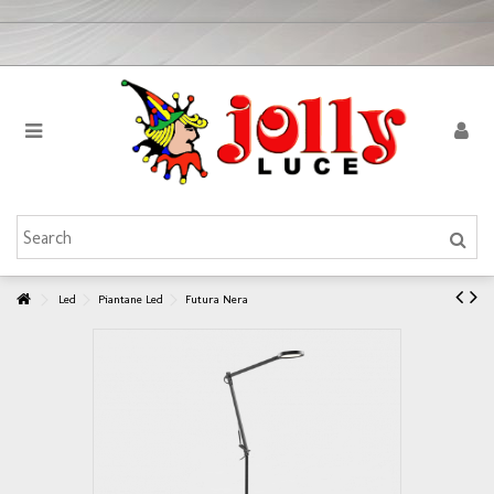
Led
Piantane Led
Futura Nera