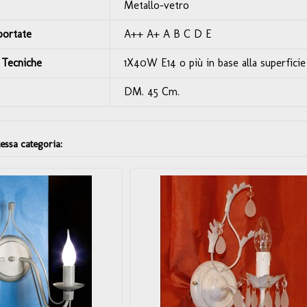
Metallo-vetro
portate
A++ A+ A B C D E
 Tecniche
1X40W E14 o più in base alla superficie 
DM. 45 Cm.
tessa categoria: