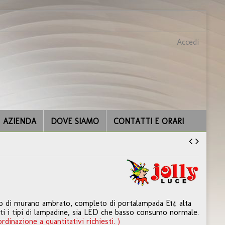
Accedi
AZIENDA
DOVE SIAMO
CONTATTI E ORARI
o di murano ambrato, completo di portalampada E14 alta
ti i tipi di lampadine, sia LED che basso consumo normale.
dinazione a quantitativi richiesti. )