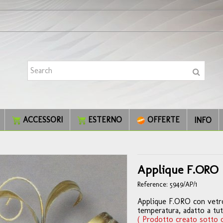
ACCESSORI
ESTERNO
OFFERTE
INFO
Applique F.ORO
Reference:
5949/AP/1
Applique F.ORO con vetr
temperatura, adatto a tut
( Prodotto creato sotto or