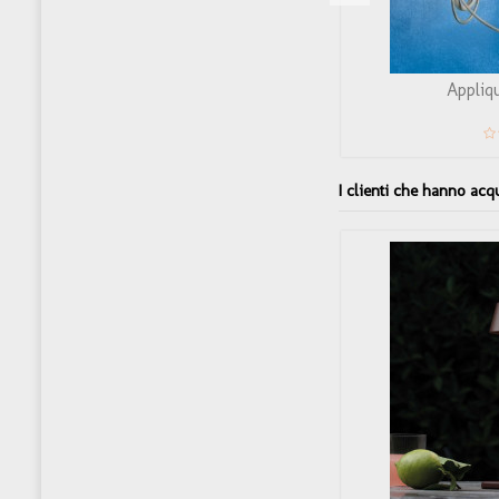
AP FICO 2 LUCI
Appliq
I clienti che hanno ac