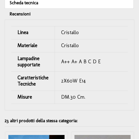
Scheda tecnica
Recensioni
Linea
Cristallo
Materiale
Cristallo
Lampadine
A++ A+ A B C D E
supportate
Caratteristiche
2X60W E14
Tecniche
Misure
DM.30 Cm.
23 altri prodotti della stessa categoria: