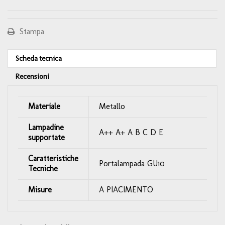
Stampa
Scheda tecnica
Recensioni
Materiale
Metallo
Lampadine
A++ A+ A B C D E
supportate
Caratteristiche
Portalampada GU10
Tecniche
Misure
A PIACIMENTO