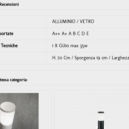
Recensioni
ALLUMINIO / VETRO
portate
A++ A+ A B C D E
 Tecniche
1 X GU10 max 35w
H. 70 Cm / Sporgenza 19 cm / Larghezz
stessa categoria: