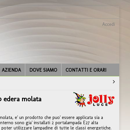
Accedi
AZIENDA
DOVE SIAMO
CONTATTI E ORARI
0 edera molata
lata, e' un prodotto che puo' essere applicata sia a
'interno sono gia' installati 2 portalampada E27 alta
oter utilizzare lampadine di tutte le classi energetiche.