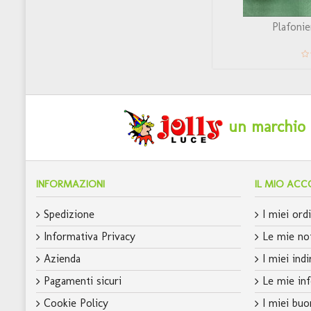
FICO PL4
Plafonier
un marchio c
INFORMAZIONI
IL MIO AC
Spedizione
I miei ordi
Informativa Privacy
Le mie not
Azienda
I miei indi
Pagamenti sicuri
Le mie inf
Cookie Policy
I miei buo