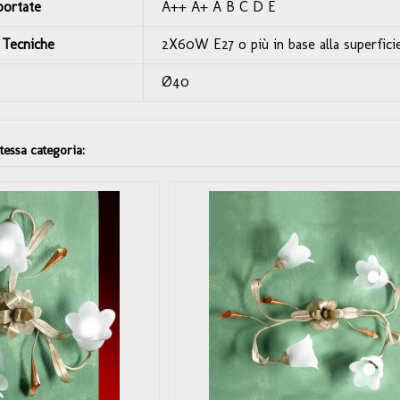
portate
A++ A+ A B C D E
 Tecniche
2X60W E27 o più in base alla superficie
Ø40
stessa categoria: