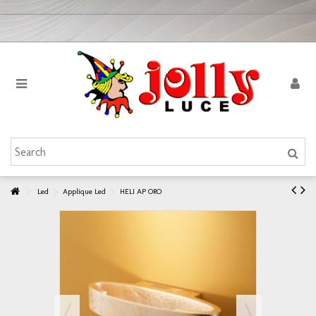
Led
Applique Led
HELI AP ORO