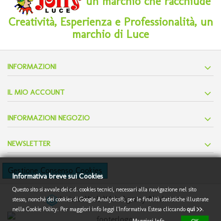
un marchio che racchiude
Creatività, Esperienza e Professionalità, un
marchio di Luce
INFORMAZIONI
IL MIO ACCOUNT
INFORMAZIONI NEGOZIO
NEWSLETTER
Gestione Consenso Cookies
Informativa breve sui Cookies
Questo sito si avvale dei c.d. cookies tecnici, necessari alla navigazione nel sito
UniversWeb
Web Agency Modena
stesso, nonchè dei cookies di Google Analytics®, per le finalità statistiche illustrate
nella Cookie Policy. Per maggiori info
leggi l'Informativa Estesa cliccando
qui >>
.