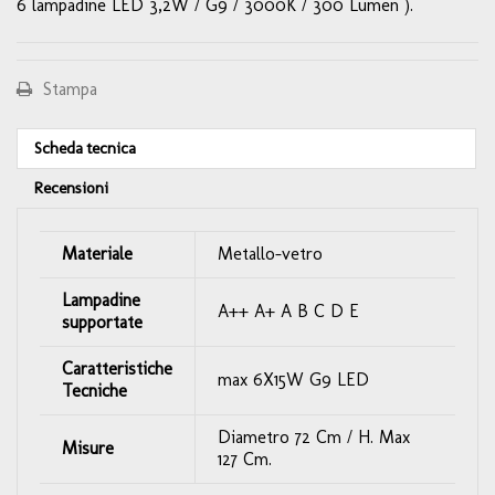
6 lampadine LED 3,2W / G9 / 3000K / 300 Lumen ).
Stampa
Scheda tecnica
Recensioni
Materiale
Metallo-vetro
Lampadine
A++ A+ A B C D E
supportate
Caratteristiche
max 6X15W G9 LED
Tecniche
Diametro 72 Cm / H. Max
Misure
127 Cm.