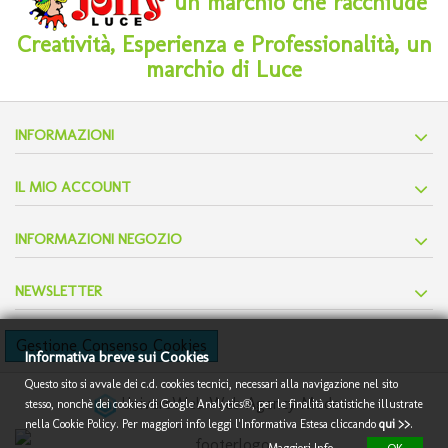
un marchio che racchiude
Creatività, Esperienza e Professionalità, un
marchio di Luce
INFORMAZIONI
IL MIO ACCOUNT
INFORMAZIONI NEGOZIO
NEWSLETTER
Gestione Consenso Cookies
Informativa breve sui Cookies
Questo sito si avvale dei c.d. cookies tecnici, necessari alla navigazione nel sito
UniversWeb
Web Agency Modena
stesso, nonchè dei cookies di Google Analytics®, per le finalità statistiche illustrate
nella Cookie Policy. Per maggiori info
leggi l'Informativa Estesa cliccando
qui >>
.