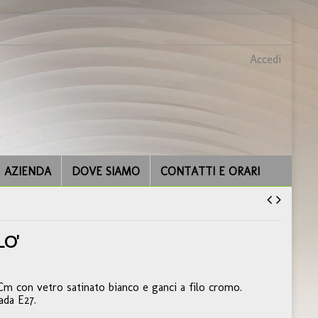
Accedi
AZIENDA
DOVE SIAMO
CONTATTI E ORARI
LO'
m con vetro satinato bianco e ganci a filo cromo.
ada E27.