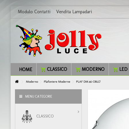
Modulo Contatti
Vendita Lampadari
CLASSICO
MODERNO
LED
HOME
Moderno
Plafoniere Moderne
PLAF DM.40 OBLO'
MENU CATEGORIE
CLASSICO