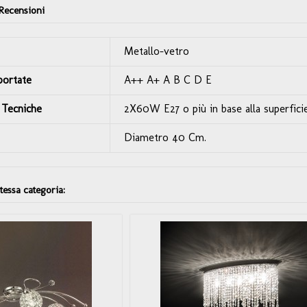
Recensioni
Metallo-vetro
portate
A++ A+ A B C D E
 Tecniche
2X60W E27 o più in base alla superficie
Diametro 40 Cm.
stessa categoria: