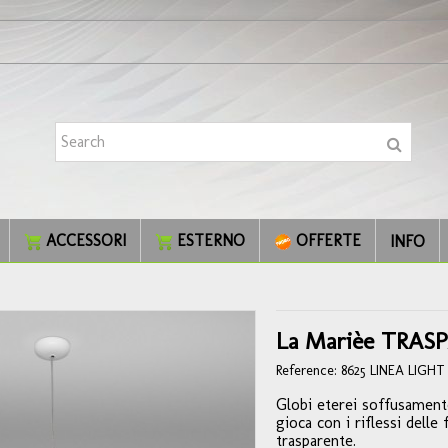
ACCESSORI
ESTERNO
OFFERTE
INFO
La Marièe TRAS
Reference:
8625 LINEA LIGHT
Globi eterei soffusamente 
gioca con i riflessi delle
trasparente.